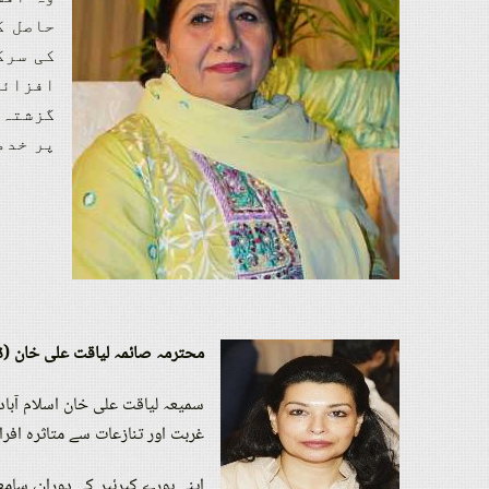
حاصل ک
کی سرگ
افزائی
پر خدم
محترمہ صائمہ لیاقت علی خان (ڈا
غربت اور تنازعات سے متاثرہ افراد
اپنے پورے کیرئیر کے دوران، سام