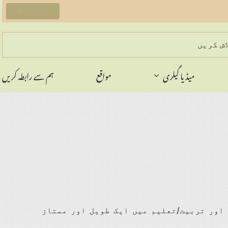
English
میڈیا گیلری
مواقع
ہم سے رابطہ کریں
 اور تربیت/تعلیم میں ایک طویل اور ممتاز