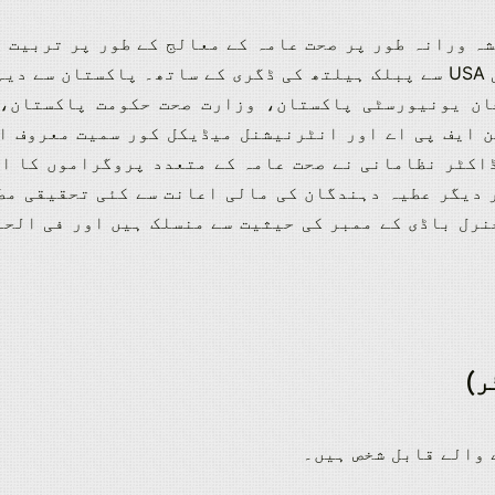
ہ ورانہ طور پر صحت عامہ کے معالج کے طور پر تربیت 
ہارورڈ یونیورسٹی USA سے پبلک ہیلتھ کی ڈگری کے ساتھ۔ پاکس
ان یونیورسٹی پاکستان، وزارت صحت حکومت پاکستان، 
اکٹر نظامانی نے صحت عامہ کے متعدد پروگراموں کا ان
ر)
 والے قابل شخص ہیں۔