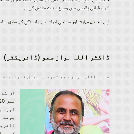
حاصل کی۔ اس نے غربت میں کمی اور اقلیتی نقطہ نظر پر اشاعت
اور ترقیاتی پالیسی میں وسیع تربیت حاصل کی ہے۔
اپنے تجربے، مہارت اور سماجی اثرات سے وابستگی کے ساتھ، سا
ڈاکٹر اللہ نواز سمو (ڈائریکٹر)
جناب اللہ نواز سمو تھردیپ رورل ڈیولپمنٹ پروگرام (TRDP) کے چیف ایگزی
ان کے 
میں 20 سال سے زیادہ کا تجربہ ہے۔
اور ان
ہونے س
ڈائریک
کے عمل