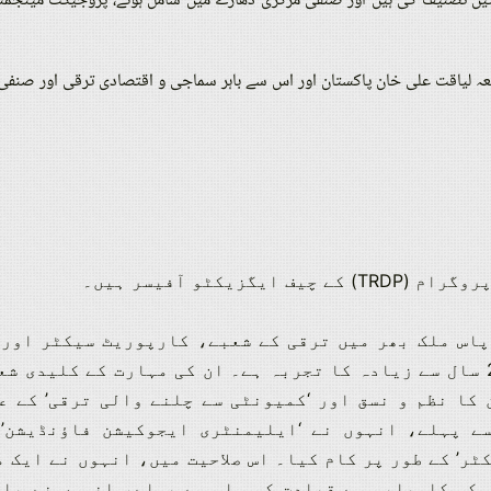
یں تصنیف کی ہیں اور صنفی مرکزی دھارے میں شامل ہونے، پروجیکٹ مینجمنٹ،
معہ لیاقت علی خان پاکستان اور اس سے باہر سماجی و اقتصادی ترقی اور صنف
کٹو آفیسر ہیں۔
پاس ملک بھر میں ترقی کے شعبے، کارپوریٹ سیکٹر اور
ان کی مہارت کے کلیدی شع
 کا نظم و نسق اور ‘کمیونٹی سے چلنے والی ترقی’ کے ع
ے پہلے، انہوں نے ‘ایلیمنٹری ایجوکیشن فاؤنڈیشن’
ٹر’ کے طور پر کام کیا۔
اس صلاحیت میں، انہوں نے ایک م
 کی کامیابی سے قیادت کی۔
اس سے پہلے، انہوں نے پاک