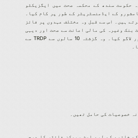
ہ حکومت سندھ کے محکمہ صحت میں ایگزیکٹو
رتے ہیں۔
اس سے قبل وہ مختلف عہدوں پر فائز
 بنک وغیرہ کی مالی اعانت سے صحت اور دیہی
اور سماجی ترقی کے منصوبوں میں بہت سے ترقیاتی منصوبوں کو مربوط اور لاگو کیا۔ وہ گزشتہ 10 سالوں سے TRDP سے
نہ خصوصیات کی حامل تھیں۔
ے خاتمے کے لیے اوٹ سپوکن فائٹر کا درجہ