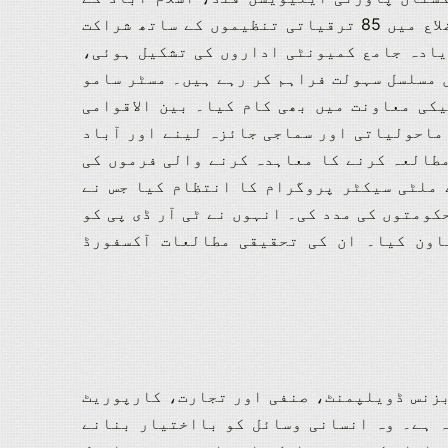
ساتھ بطور جنرل منیجر، ادارہ جاتی ترقی، ملک بھر کے 70 اضلاع میں 85 ترقیاتی تنظیموں کے ساتھ شراکت
ری کے نتیجے میں 70,000 سے زیادہ جامع کمیونٹی اداروں کی تشکیل ہوئی،
 مسلسل سہولت فراہم کر رہے ہیں۔
مسٹر سامو
یکی معاونت میں بھی کام کیا۔
بین الاقوامی
 ماحولیاتی اور سماجی جائزہ لینے اور آباد
مطالعہ کرنے کا معاہدہ کرنے والی فرموں کی
 پہلے، جناب اللہ نواز سمو نے NCHD کے ملٹی سیکٹر پروگرام کا انتظام کیا جس نے
کومتوں کی مدد کی۔
انہوں نے ٹی آر ڈی پی کو
اون کیا۔
ان کی تحقیقی مطالعات آکسفورڈ
بزنس ڈویلپمنٹ، صنفی اور تجارت، کارپوریٹ
تقریبات میں 33 سال کا کام کا تجربہ ہے۔ وہ انسانی وسائل کو بااختیار بنانے