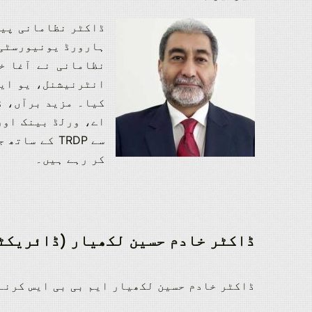
ڈاکٹر نظامانی پیش
نظامانی نے آغا خ
کیا۔ مزید برآں، ڈ
کر رہے ہیں۔
ڈاکٹر خادم حسین لکھیار (ڈائریکٹ
ڈاکٹر خادم حسین لکھیار ایم بی بی ایس کرنے