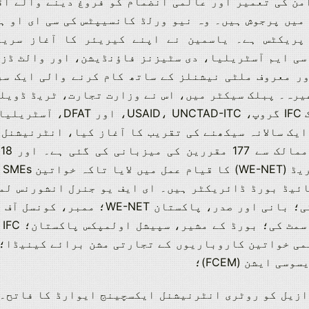
من کی تعمیر اور عالمی انضمام کو فروغ دینے والے اق
میں پرجوش ہیں۔ وہ نیو ورلڈ کانسیپٹس کی سی ای او ہ
پریکٹس ہے۔ یاسمین نے اپنے کیریئر کا آغاز سرین
Novartis, ICI, Shell, BP, Citi, HBL, NBP, Jub وغیرہ۔ پبلک سیکٹر میں، اس نے و
ہے۔ 2007 سے، اس نے عالمی س
پا
ائیڈ بورڈ ڈائریکٹر ہیں۔ ای ایف یو جنرل انشورنس لم
بورڈ آڈٹ کمیٹی، EFU جنرل انشورنس لمیٹڈ
اف
ایشن (FCEM)؛