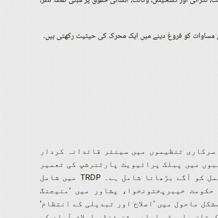
 نگرانی اور تشخیص، وکالت، انسانی حقوق پر مبنی نقطہ نظر،
ی مساوات کو فروغ دینے میں ایک محرک کی حیثیت رکھتی ہیں۔
 سرکاری تنظیموں میں سینئر قائدانہ کردار
بوں میں پبلک پرائیویٹ پارٹنرشپ کی تعمیر
مل کو آگے بڑھانا شامل ہے۔
TRDP میں شامل
 حکومت خیبرپختونخوا، پشاور میں ‘منیجنگ
شکل ماحول میں ’اصلاح اور تبدیلی کے انتظام‘
ستان پاورٹی ایلیویشن فنڈ، اسلام آباد کے