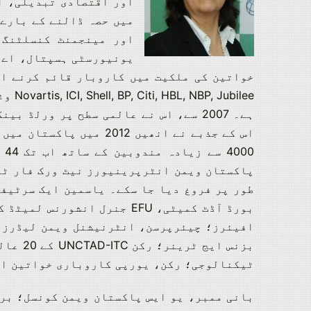
اور اقتصادی تبدیلی، ا
میں حصہ ڈالنے کے بارے 
اور مینجمنٹ کنسلٹنگ 
ilee
طور پر فروغ دیا جا سکے۔ یاسمین ایک سرٹیف
ٹیکنالوجی؛ رکن، یورپی کاروباری خواتین ایسوسی 