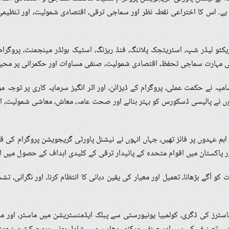
 ہے۔ اس کا اختراعی نقطہ نظر اور سماجی ترقی، اقتصادی شمولیت، اور تنظ
و لیڈر شپ، اسٹریٹجک پلاننگ، فنڈ ریزنگ، اسٹیک ہولڈر مینجمنٹ، پروگرام 
ی مہارت سماجی تحفظ، اقتصادی شمولیت، صنفی مساوات اور حکمرانی پر محی
امیہ نے حکمت عملی، پروگرام کے ڈیزائن، اور اثر انگیز سرمایہ کاری پر توجہ 
وں نے پالیسی ڈسکورس کو بہتر بنانے اور صحت عامہ، معاش، معاشی شمولیت، اور
ل، سامعہ پاکستان پاورٹی ایلیویشن فنڈ (PPAF) میں اہم عہدوں پر فائز تھیں، جہاں انہوں نے نیشنل پاورٹی
ور پاکستان میں اقوام متحدہ کے پائیدار ترقی کے کلیدی اہداف کے حصول میں اپ
کو آگے بڑھانا، تعمیل اور معیار کی یقین دہانی کا انتظام کرنا، اور نگرانی، 
ڈیز میں ماسٹرز کی ڈگری، کولمبیا یونیورسٹی سے پبلک ایڈمنسٹریشن میں ماسٹر، او