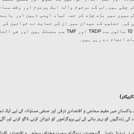
ر چکی ہیں۔
اس کے مرحوم والد ایک پرعزم اور وقف سماج
رمیوں میں بڑھ چڑھ کر حصہ لیا، اپنی ذہین اور باہمت 
 کی۔
تعلیم کے میدان میں ان کی حمایت نے خواتین کی ت
ات انجام دے رہی ہیں۔
ئریکٹر)
 کی زندگیوں کو بہتر بنانے کے لیے پروگراموں کو ڈیزائن کرنے، لاگو کرنے اور آگے 
عہ نے نیشنل پاورٹی گریجویشن پروگرام سمیت مختلف سماجی و اقتصادی اقداما