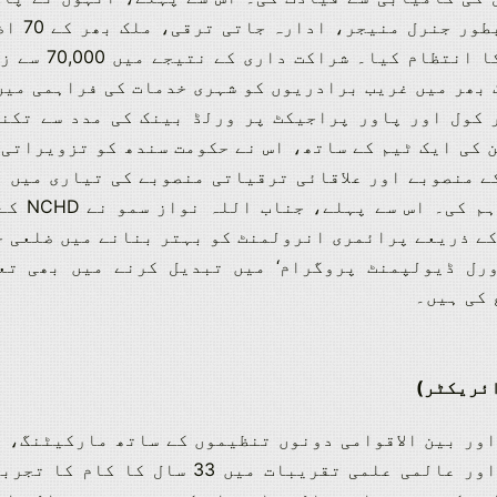
ا انتظام کیا۔
شراکت دا
 بھر میں غریب برادریوں کو شہری خدمات کی فراہمی میں
 کول اور پاور پراجیکٹ پر ورلڈ بینک کی مدد سے تکن
 کی ایک ٹیم کے ساتھ، اس نے حکومت سندھ کو تزویراتی
ے منصوبے اور علاقائی ترقیاتی منصوبے کی تیاری میں 
ہم کی۔
اس سے
ے ذریعے پرائمری انرولمنٹ کو بہتر بنانے میں ضلعی ح
ورل ڈیولپمنٹ پروگرام‘ میں تبدیل کرنے میں بھی تع
 کی ہیں۔
ئریکٹر)
اور بین الاقوامی دونوں تنظیموں کے ساتھ مارکیٹنگ، 
گورننس، کمیونیکیشنز اور عالمی علمی 