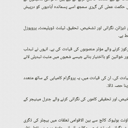
یمی حکمت عملی کی گہری سمجھ اسے پسماندہ آبادیوں کو درپیش
ڈیزائن، نگرانی اور تشخیص، تحقیق، ٹیلنٹ ڈویلپمنٹ، پروپوزل
ط ہے۔
مرکوز کرنے والے مؤثر منصوبوں کی قیادت کی ہے۔ انہوں نے تبدلب
 خواتین کو بااختیار بنانے جیسے شعبوں میں مثبت تبدیلی لانے
 گریجویشن پروگرام کی قیادت کی۔ ان کی قیادت میں، یہ پروگرام کامیابی کے ساتھ متعدد
نا حصہ ڈالا۔
تشخیص، اور تحقیقی کاموں کی نگرانی کرنے والے جنرل مینیجر کے
ر ماؤنٹ ہولیوک کالج سے بین الاقوامی تعلقات میں بیچلر کی ڈگری