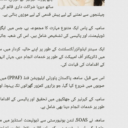
ساتھ دیرپا شراکت داری قائم کی
چیلنجوں سے نمٹنے کے لیے پیش قدمی کے لیے موزوں بناتی ہے۔
سامیہ کے پاس ایک متنوع مہارت کا مجموعہ ہے، جس میں ایگزیکٹ
ڈویلپمنٹ، اور پالیسی کی تشخیص شامل ہیں۔ اس کی شعبہ جات
ایک سینئر ایڈوائزر/کنسلٹنٹ کے طور پر اپنے حالیہ کردار میں، س
میں ڈائریکٹر آف امپیکٹ کے طور پر خدمات انجام دیں، جہاں انہ
کے اقدامات کی قیادت کی۔
اس سے قب
صوبوں میں شروع کیا گیا، جو ہزاروں کمزور گھرانوں تک پہنچا، ا
سامیہ کے کیرئیر کی جھلکیوں میں تحقیق اور پالیسی کے اقدامات 
طور پر خدمات انجام دینا بھی شامل ہے۔
سامعہ نے SOAS، لندن یونیورسٹی سے ڈیولپمنٹ اسٹ