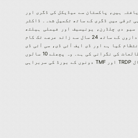
یافتہ ہیں، پاکستان سے میڈیکل کی ڈگری اور
تان سے دیہی ترقی میں ڈگری کے ساتھ تکمیل شدہ۔ ڈاکٹر
سیو دی چلڈرن، یونیسیف اور فیملی ہیلتھ
انٹرنیشنل، یو این ایف پی اے اور انٹرنیشنل میڈیکل کور سمیت معروف اداروں کے ساتھ 24 سال سے زائد عرصے تک کام
تظام کیا ہے اور ڈی ایف آئی ڈی، سی آئی ڈی
اے، ورلڈ بینک اور دیگر عطیہ دہندگان کی مالی اعانت سے کئی تحقیقی مطالعات کی نگرانی کی ہے۔ وہ پچھلے 10 سالوں
سے TRDP کے ساتھ جنرل باڈی کے ممبر کی حیثیت سے منسلک ہیں اور فی الحال TRDP اور TMF دونوں کے بورڈ کی سربراہی