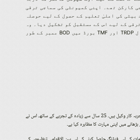
ی کارکن تھے۔
اپنی کمیونٹی کی سماجی ترقی
بیٹی کی اعلیٰ تعلیم کے حصول کے لیے حوصلہ
رقی کے لیے اس کے مستقبل کو تشکیل دیا۔
وہ
گزشتہ 10 سالوں سے TRDP اور TMF سے منسلک ہیں اور فی الحال TRDP اور TMF بورڈ میں BOD ممبر کے طور
سمیعہ لیاقت علی خان اسلام آباد، پاکستان میں مقیم سماجی و اقتصادی ترقی اور صنفی مساوات کے لیے ایک تجربہ کار وکیل ہیں۔ 25 سال سے زیادہ کے تجربے کے ساتھ، اس نے
بڑھانے میں اپنی مہارت کا مظاہرہ کیا ہے۔
ت کے لیے فنڈنگ ​​حاصل کرنے کے لیے بین الاقوامی تنظیموں کے