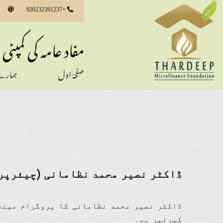
Ski
+920232261237
t
conten
مفاد عامہ کی کمپنی
صفحۂ اول
ہمارے
ڈاکٹر نصیر محمد نظامانی (چیئرپر
ڈاکٹر نصیر محمد نظامانی کا پروگرام مینجم
کیرئیر ہے۔