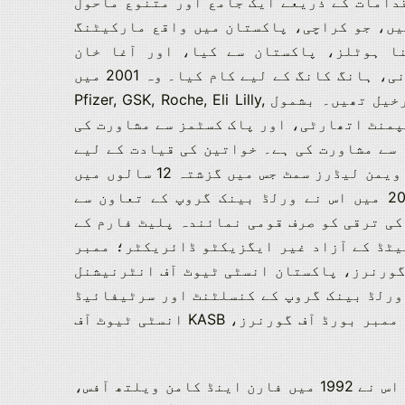
دامات کے ذریعے ایک جامع اور متنوع ماحول
یں، جو کراچی، پاکستان میں واقع مارکیٹنگ
ا ہوٹلز، پاکستان سے کیا، اور آغا خان
یونیورسٹی ہسپتال، اے سی ایم آسٹریلیا، دی سٹیزنز فاؤنڈیشن، اور والٹ ڈزنی، ہانگ کانگ کے لیے کام کیا۔ وہ 2001 میں
خواتین کی ملکیت میں کاروبار قائم کرنے اور معروف ملٹی نیشنلز کے ساتھ کام کرنے والی ایک سرخیل تھیں۔ بشمول Pfizer, GSK, Roche, Eli Lilly,
زارت تجارت، ٹریڈ ڈویلپمنٹ اتھارٹی، اور پاک کسٹمز سے مشاورت کی
طح پر ورلڈ بینک IFC گروپ، USAID، UNCTAD-ITC، اور DFAT، آسٹریلیا سے مشاورت کی ہے۔ خواتین کی قیادت کے لیے
اس کے جذبے نے انھیں 2012 میں پاکستان میں ایک سالانہ سیکھنے کی تقریب کا آغاز کیا، انٹرنیشنل ویمن لیڈرز سمٹ جس میں گزشتہ 12 سالوں میں
4000 سے زیادہ مندوبین کے ساتھ اب تک 44 ممالک سے 177 مقررین کی میزبانی کی گئی ہے۔ اور 2018 میں اس نے ورلڈ بینک گروپ کے تعاون سے
کستان ویمن انٹرپرینیورز نیٹ ورک فار ٹریڈ (WE-NET) کا قیام عمل میں لایا تاکہ خواتین SMEs کی ترقی کو صرف قومی نمائندہ پلیٹ فارم کے
یٹڈ کے آزاد غیر ایگزیکٹو ڈائریکٹر؛ ممبر
 کی؛ بانی اور صدر، پاکستان WE-NET؛ ممبر، کونسل آف گورنرز، پاکستان انسٹی ٹیوٹ آف انٹرنیشنل
یئرز؛ چیئرپرسن، انٹرنیشنل ویمن لیڈرز سمٹ کی؛ بورڈ کے مشیر، سپیشل اولمپکس پاکستان؛ IFC ورلڈ بینک گروپ کے کنسلٹنٹ اور سرٹیفائیڈ
بزنس ایج ٹرینر؛ رکن UNCTAD-ITC کے 20 عالمی خواتین کاروباریوں کے تجارتی مشن برائے کینیڈا؛ ممبر بورڈ آف گورنرز، KASB انسٹی ٹیوٹ آف
بانی ممبر، یو ایس پاکستان ویمن کونسل؛ برازیل کو روٹری انٹرنیشنل ایکسچینج ایوارڈ کا فاتح۔ اس نے 1992 میں فارن اینڈ کامن ویلتھ آفس،