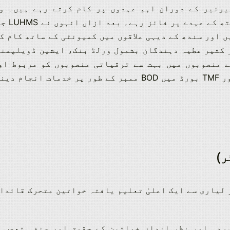
یرئیر کے دوران اہم عہدوں پر کام کرتے رہے ہیں۔
و
ھ کے عہدے پر فائز رہے۔
بعد ازاں انہوں نے LUHMS جامشورو کے ایڈمنسٹریٹر کے طور پر کام کیا۔
 اور سندھ کے دیہی علاقوں میں کمیونٹی کے ساتھ کام ک
 کثیر عطیہ دہندگان بشمول ورلڈ بنک، ایشین ڈویلپمنٹ
ر)
 لیاری سے ایک اعلیٰ تعلیم یافتہ خواتین متحرک قائدا
ردہ اور نظر انداز خواتین کے حقوق اور صنفی تعصب ک